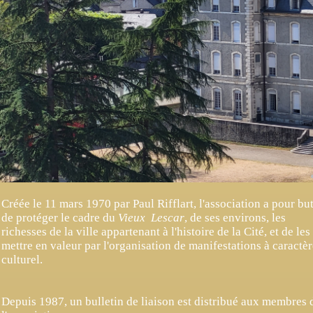
Créée le 11 mars 1970 par Paul Rifflart, l'association a pour bu
de protéger le cadre du
Vieux Lescar
, de ses environs, les
richesses de la ville appartenant à l'histoire de la Cité, et de les
mettre en valeur par l'organisation de manifestations à caractè
culturel.
Depuis 1987, un bulletin de liaison est distribué aux membres 