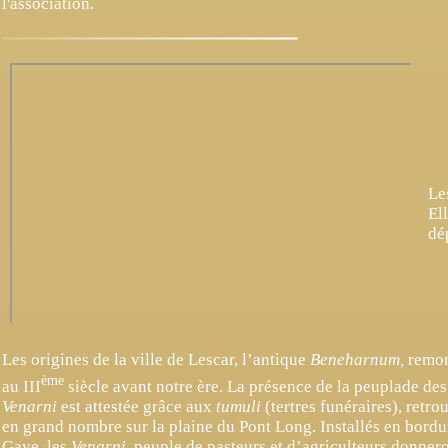
l'association.
Le
El
dé
Les origines de la ville de Lescar, l’antique
Beneharnum,
remon
ème
au III
siècle avant notre ère. La présence de la peuplade des
Venarni
est attestée grâce aux
tumuli
(tertres funéraires), retro
en grand nombre sur la plaine du Pont Long. Installés en bordu
Gave, les
Venarni
, peuple de pasteurs et d’agriculteurs donner